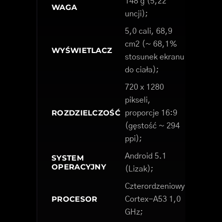
148 g (5,22
WAGA
uncji);
5,0 cali, 68,9
cm2 (~ 68,1%
WYŚWIETLACZ
stosunek ekranu
do ciała);
720 x 1280
pikseli,
ROZDZIELCZOŚĆ
proporcje 16:9
(gęstość ~ 294
ppi);
Android 5.1
SYSTEM
OPERACYJNY
(Lizak);
Czterordzeniowy
PROCESOR
Cortex-A53 1,0
GHz;