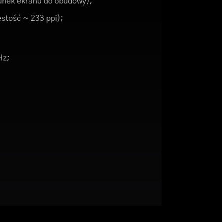
unek ekranu do obudowy);
ęstość ~ 233 ppi);
Hz;