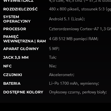
WYŚWIETLACZ
4,0 cale, 45,5 cm2 (~ 57,2% stos
ROZDZIELCZOŚĆ
480 x 800 pikseli, stosunek 5:3 (g
SYSTEM
Android 5.1 (Lizak);
OPERACYJNY
PROCESOR
Czterordzeniowy Cortex-A7 1,3 G
PAMIĘĆ
4 GB 512 MB pamięci RAM;
WEWNĘTRZNA | RAM
APARAT GŁÓWNY
5 MP;
JACK 3,5 MM
Tak;
NFC
Nie;
CZUJNIKI
Akcelerometr;
BATERIA
Li-Po 1700 mAh, wymienny;
DOSTĘPNE KOLORY
Onyksowy czarny, perłowy biały;