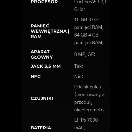
PROCESOR
Cortex-A53 2,0
GHz;
16 GB 3 GB
PAMIĘĆ
pamięci RAM,
WEWNĘTRZNA |
64 GB 4 GB
RAM
pamięci RAM;
APARAT
8 MP, AF;
GŁÓWNY
JACK 3,5 MM
Tak;
NFC
Nie;
Odcisk palca
(montowany z
CZUJNIKI
przodu),
akcelerometr;
Li-Po 7000
BATERIA
mAh,