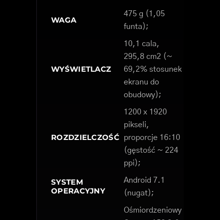
475 g (1,05
WAGA
funta);
10,1 cala,
295,8 cm2 (~
WYŚWIETLACZ
69,2% stosunek
ekranu do
obudowy);
1200 x 1920
pikseli,
ROZDZIELCZOŚĆ
proporcje 16:10
(gęstość ~ 224
ppi);
Android 7.1
SYSTEM
OPERACYJNY
(nugat);
Ośmiordzeniowy