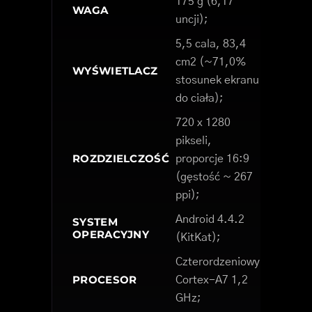
175 g (6,17
WAGA
uncji);
5,5 cala, 83,4
cm2 (~71,0%
WYŚWIETLACZ
stosunek ekranu
do ciała);
720 x 1280
pikseli,
ROZDZIELCZOŚĆ
proporcje 16:9
(gęstość ~ 267
ppi);
Android 4.4.2
SYSTEM
OPERACYJNY
(KitKat);
Czterordzeniowy
PROCESOR
Cortex-A7 1,2
GHz;