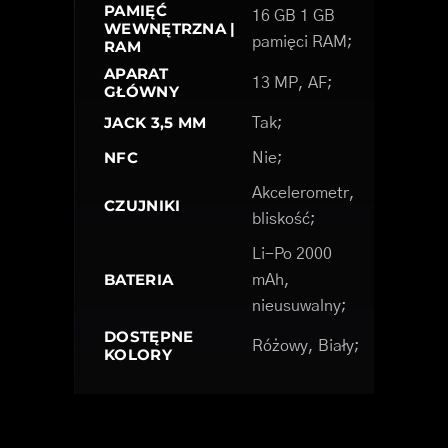
PAMIĘĆ
16 GB 1 GB
WEWNĘTRZNA |
pamięci RAM;
RAM
APARAT
13 MP, AF;
GŁÓWNY
JACK 3,5 MM
Tak;
NFC
Nie;
Akcelerometr,
CZUJNIKI
bliskość;
Li-Po 2000
BATERIA
mAh,
nieusuwalny;
DOSTĘPNE
Różowy, Biały;
KOLORY