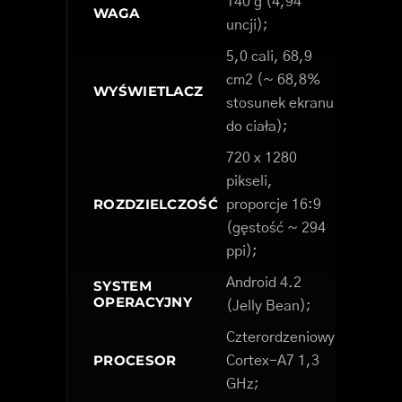
140 g (4,94
WAGA
uncji);
5,0 cali, 68,9
cm2 (~ 68,8%
WYŚWIETLACZ
stosunek ekranu
do ciała);
720 x 1280
pikseli,
ROZDZIELCZOŚĆ
proporcje 16:9
(gęstość ~ 294
ppi);
Android 4.2
SYSTEM
OPERACYJNY
(Jelly Bean);
Czterordzeniowy
PROCESOR
Cortex-A7 1,3
GHz;