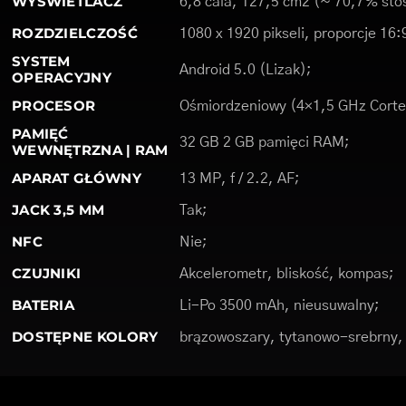
WYŚWIETLACZ
6,8 cala, 127,5 cm2 (~ 70,7% stos
ROZDZIELCZOŚĆ
1080 x 1920 pikseli, proporcje 16:
SYSTEM
Android 5.0 (Lizak);
OPERACYJNY
PROCESOR
Ośmiordzeniowy (4×1,5 GHz Corte
PAMIĘĆ
32 GB 2 GB pamięci RAM;
WEWNĘTRZNA | RAM
APARAT GŁÓWNY
13 MP, f / 2.2, AF;
JACK 3,5 MM
Tak;
NFC
Nie;
CZUJNIKI
Akcelerometr, bliskość, kompas;
BATERIA
Li-Po 3500 mAh, nieusuwalny;
DOSTĘPNE KOLORY
brązowoszary, tytanowo-srebrny,