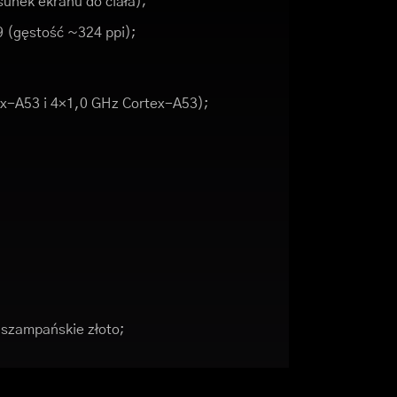
unek ekranu do ciała);
9 (gęstość ~324 ppi);
x-A53 i 4×1,0 GHz Cortex-A53);
 szampańskie złoto;