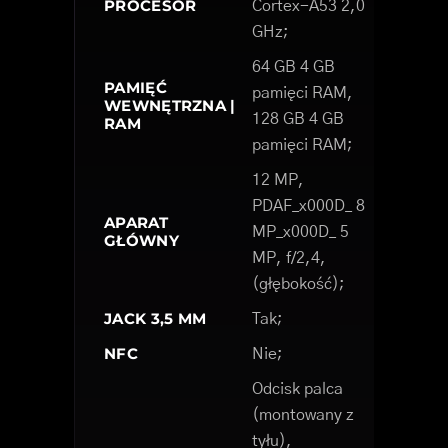
PROCESOR
Cortex-A53 2,0
GHz;
64 GB 4 GB
PAMIĘĆ
pamięci RAM,
WEWNĘTRZNA |
128 GB 4 GB
RAM
pamięci RAM;
12 MP,
PDAF_x000D_ 8
APARAT
MP_x000D_ 5
GŁÓWNY
MP, f/2,4,
(głębokość);
JACK 3,5 MM
Tak;
NFC
Nie;
Odcisk palca
(montowany z
tyłu),