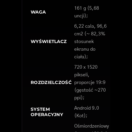
161 g (5,68
WAGA
uncji);
6,22 cala, 96,6
cm2 (~ 82,3%
WYŚWIETLACZ
stosunek
ekranu do
ciała);
720 x 1520
pikseli,
ROZDZIELCZOŚĆ
proporcje 19:9
(gęstość ~270
ppi);
Android 9.0
SYSTEM
OPERACYJNY
(Kot);
Ośmiordzeniowy