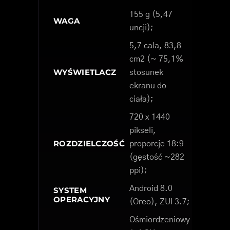
155 g (5,47
WAGA
uncji);
5,7 cala, 83,8
cm2 (~ 75,1%
WYŚWIETLACZ
stosunek
ekranu do
ciała);
720 x 1440
pikseli,
ROZDZIELCZOŚĆ
proporcje 18:9
(gęstość ~282
ppi);
Android 8.0
SYSTEM
OPERACYJNY
(Oreo), ZUI 3.7;
Ośmiordzeniowy