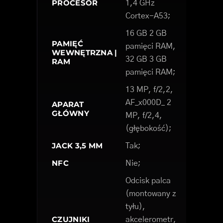
PROCESOR
1,4 GHz
Cortex-A53;
16 GB 2 GB
PAMIĘĆ
pamięci RAM,
WEWNĘTRZNA |
32 GB 3 GB
RAM
pamięci RAM;
13 MP, f/2,2,
AF_x000D_ 2
APARAT
GŁÓWNY
MP, f/2,4,
(głębokość);
JACK 3,5 MM
Tak;
NFC
Nie;
Odcisk palca
(montowany z
tyłu),
CZUJNIKI
akcelerometr,