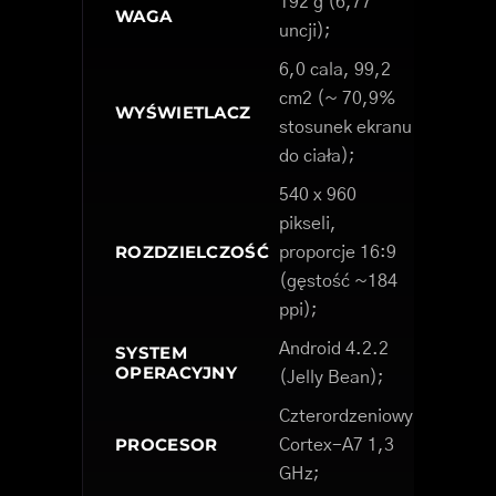
192 g (6,77
WAGA
uncji);
6,0 cala, 99,2
cm2 (~ 70,9%
WYŚWIETLACZ
stosunek ekranu
do ciała);
540 x 960
pikseli,
ROZDZIELCZOŚĆ
proporcje 16:9
(gęstość ~184
ppi);
Android 4.2.2
SYSTEM
OPERACYJNY
(Jelly Bean);
Czterordzeniowy
PROCESOR
Cortex-A7 1,3
GHz;