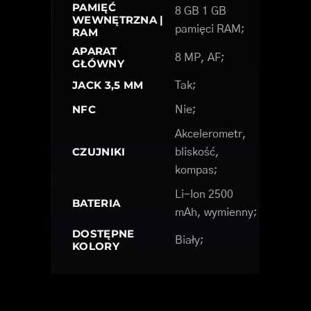
PAMIĘĆ
8 GB 1 GB
WEWNĘTRZNA |
pamięci RAM;
RAM
APARAT
8 MP, AF;
GŁÓWNY
JACK 3,5 MM
Tak;
NFC
Nie;
Akcelerometr,
CZUJNIKI
bliskość,
kompas;
Li-Ion 2500
BATERIA
mAh, wymienny;
DOSTĘPNE
Biały;
KOLORY