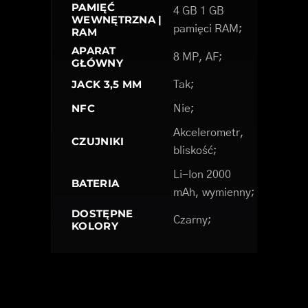
PAMIĘĆ
4 GB 1 GB
WEWNĘTRZNA |
pamięci RAM;
RAM
APARAT
8 MP, AF;
GŁÓWNY
JACK 3,5 MM
Tak;
NFC
Nie;
Akcelerometr,
CZUJNIKI
bliskość;
Li-Ion 2000
BATERIA
mAh, wymienny;
DOSTĘPNE
Czarny;
KOLORY