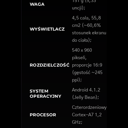
151 g (5,33
WAGA
uncji);
4,5 cala, 55,8
cm2 (~60,6%
WYŚWIETLACZ
stosunek ekranu
do ciała);
540 x 960
pikseli,
ROZDZIELCZOŚĆ
proporcje 16:9
(gęstość ~245
ppi);
Android 4.1.2
SYSTEM
OPERACYJNY
(Jelly Bean);
Czterordzeniowy
PROCESOR
Cortex-A7 1,2
GHz;