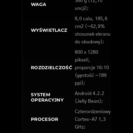
360 g (12,70
WAGA
uncji);
8,0 cala, 185,6
cm2 (~62,9%
WYŚWIETLACZ
stosunek ekranu
do obudowy);
800 x 1280
pikseli,
ROZDZIELCZOŚĆ
proporcje 16:10
(gęstość ~189
ppi);
Android 4.2.2
SYSTEM
OPERACYJNY
(Jelly Bean);
Czterordzeniowy
PROCESOR
Cortex-A7 1,3
GHz;