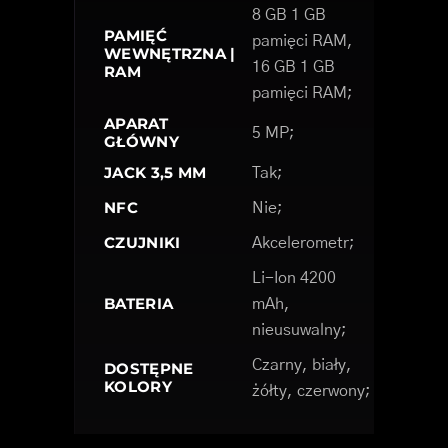
8 GB 1 GB
PAMIĘĆ
pamięci RAM,
WEWNĘTRZNA |
16 GB 1 GB
RAM
pamięci RAM;
APARAT
5 MP;
GŁÓWNY
JACK 3,5 MM
Tak;
NFC
Nie;
CZUJNIKI
Akcelerometr;
Li-Ion 4200
BATERIA
mAh,
nieusuwalny;
Czarny, biały,
DOSTĘPNE
KOLORY
żółty, czerwony;