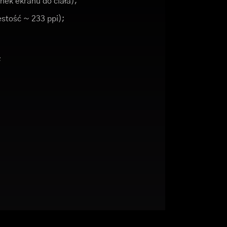
nek ekranu do ciała);
ęstość ~ 233 ppi);
;