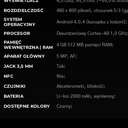
WYŚWIETLACZ
4,0 cala, 45,5 cm2 (~55,0% stosu
ROZDZIELCZOŚĆ
480 x 800 pikseli, stosunek 5:3 (g
SYSTEM
Android 4.0.4 (kanapka z lodami);
OPERACYJNY
PROCESOR
Dwurdzeniowy Cortex-A9 1,0 GHz
PAMIĘĆ
4 GB 512 MB pamięci RAM;
WEWNĘTRZNA | RAM
APARAT GŁÓWNY
5 MP, AF;
JACK 3,5 MM
Tak;
NFC
Nie;
CZUJNIKI
Akcelerometr, bliskość;
BATERIA
Li-Ion 2000 mAh, wymienny;
DOSTĘPNE KOLORY
Czarny;