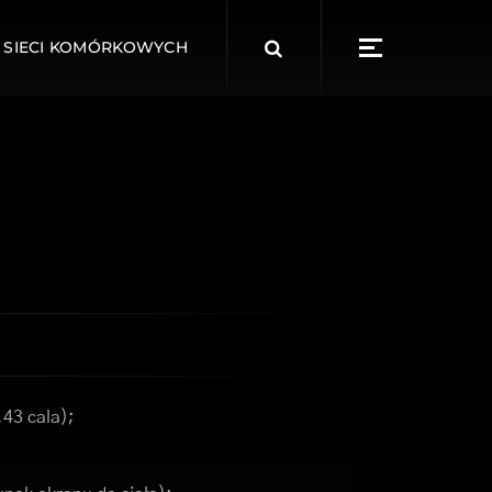
Search
 SIECI KOMÓRKOWYCH
for:
,43 cala);