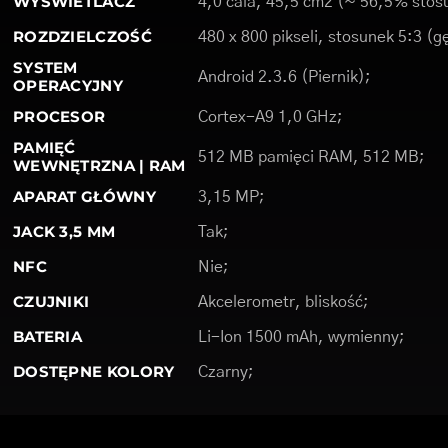
WYŚWIETLACZ
4,0 cala, 45,5 cm2 (~ 56,5% stosu
ROZDZIELCZOŚĆ
480 x 800 pikseli, stosunek 5:3 (g
SYSTEM
Android 2.3.6 (Piernik);
OPERACYJNY
PROCESOR
Cortex-A9 1,0 GHz;
PAMIĘĆ
512 MB pamięci RAM, 512 MB;
WEWNĘTRZNA | RAM
APARAT GŁÓWNY
3,15 MP;
JACK 3,5 MM
Tak;
NFC
Nie;
CZUJNIKI
Akcelerometr, bliskość;
BATERIA
Li-Ion 1500 mAh, wymienny;
DOSTĘPNE KOLORY
Czarny;