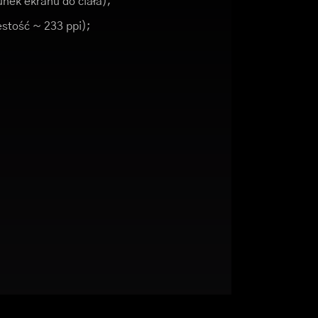
nek ekranu do ciała);
ęstość ~ 233 ppi);