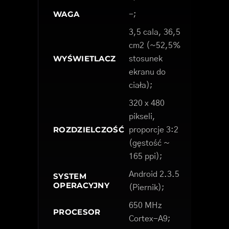
WAGA
-;
3,5 cala, 36,5
cm2 (~52,5%
WYŚWIETLACZ
stosunek
ekranu do
ciała);
320 x 480
pikseli,
ROZDZIELCZOŚĆ
proporcje 3:2
(gęstość ~
165 ppi);
Android 2.3.5
SYSTEM
OPERACYJNY
(Piernik);
650 MHz
PROCESOR
Cortex-A9;