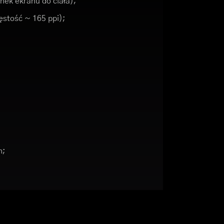
nek ekranu do ciała);
gęstość ~ 165 ppi);
h;