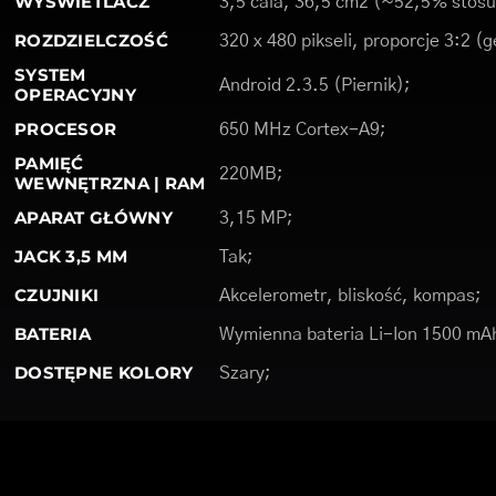
WYŚWIETLACZ
3,5 cala, 36,5 cm2 (~52,5% stosu
ROZDZIELCZOŚĆ
320 x 480 pikseli, proporcje 3:2 (
SYSTEM
Android 2.3.5 (Piernik);
OPERACYJNY
PROCESOR
650 MHz Cortex-A9;
PAMIĘĆ
220MB;
WEWNĘTRZNA | RAM
APARAT GŁÓWNY
3,15 MP;
JACK 3,5 MM
Tak;
CZUJNIKI
Akcelerometr, bliskość, kompas;
BATERIA
Wymienna bateria Li-Ion 1500 mA
DOSTĘPNE KOLORY
Szary;