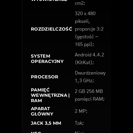
cm2;
320 x 480
pikseli,
ROZDZIELCZOŚĆ
proporcje 3:2
(gęstość ~
165 ppi);
Android 4.4.2
SYSTEM
OPERACYJNY
(KitKat);
Dwurdzeniowy
PROCESOR
1,3 GHz;
PAMIĘĆ
2 GB 256 MB
WEWNĘTRZNA |
pamięci RAM;
RAM
APARAT
2 MP;
GŁÓWNY
JACK 3,5 MM
Tak;