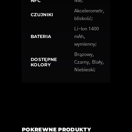
NFC
Nie;
Akcelerometr,
CZUJNIKI
bliskość;
Li-Ion 1400
BATERIA
mAh,
wymienny;
Brązowy,
DOSTĘPNE
Czarny, Biały,
KOLORY
Niebieski;
POKREWNE PRODUKTY