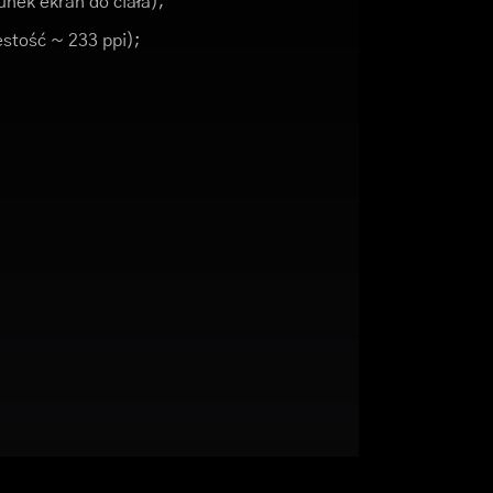
nek ekran do ciała);
ęstość ~ 233 ppi);