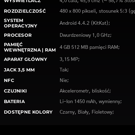
WYŚWIETLACZ
4,0 cala, 45,5 cm2 (~ 58,7% Stosu
ROZDZIELCZOŚĆ
480 x 800 pikseli, stosunek 5:3 (g
SYSTEM
Android 4.4.2 (KitKat);
OPERACYJNY
PROCESOR
Dwurdzeniowy 1,0 GHz;
PAMIĘĆ
4 GB 512 MB pamięci RAM;
WEWNĘTRZNA | RAM
APARAT GŁÓWNY
3,15 MP;
JACK 3,5 MM
Tak;
NFC
Nie;
CZUJNIKI
Akcelerometr, bliskość;
BATERIA
Li-Ion 1450 mAh, wymienny;
DOSTĘPNE KOLORY
Czarny, Biały, Fioletowy;