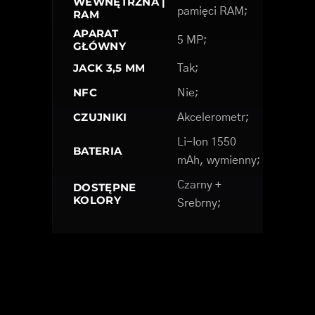
WEWNĘTRZNA |
pamięci RAM;
RAM
APARAT
5 MP;
GŁÓWNY
JACK 3,5 MM
Tak;
NFC
Nie;
CZUJNIKI
Akcelerometr;
Li-Ion 1550
BATERIA
mAh, wymienny;
Czarny +
DOSTĘPNE
KOLORY
Srebrny;