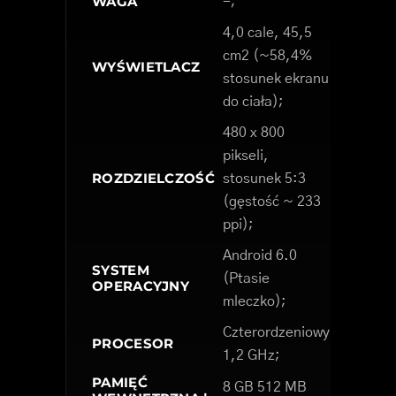
WAGA
-;
4,0 cale, 45,5
cm2 (~58,4%
WYŚWIETLACZ
stosunek ekranu
do ciała);
480 x 800
pikseli,
ROZDZIELCZOŚĆ
stosunek 5:3
(gęstość ~ 233
ppi);
Android 6.0
SYSTEM
(Ptasie
OPERACYJNY
mleczko);
Czterordzeniowy
PROCESOR
1,2 GHz;
PAMIĘĆ
8 GB 512 MB