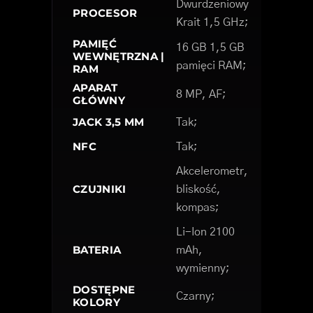
Dwurdzeniowy
PROCESOR
Krait 1,5 GHz;
PAMIĘĆ
16 GB 1,5 GB
WEWNĘTRZNA |
pamięci RAM;
RAM
APARAT
8 MP, AF;
GŁÓWNY
JACK 3,5 MM
Tak;
NFC
Tak;
Akcelerometr,
CZUJNIKI
bliskość,
kompas;
Li-Ion 2100
BATERIA
mAh,
wymienny;
DOSTĘPNE
Czarny;
KOLORY