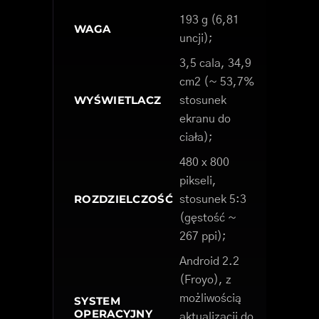
193 g (6,81
WAGA
uncji);
3,5 cala, 34,9
cm2 (~ 53,7%
WYŚWIETLACZ
stosunek
ekranu do
ciała);
480 x 800
pikseli,
ROZDZIELCZOŚĆ
stosunek 5:3
(gęstość ~
267 ppi);
Android 2.2
(Froyo), z
możliwością
SYSTEM
OPERACYJNY
aktualizacji do