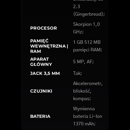
2.3
(Gingerbread);
Skorpion 1,0
PROCESOR
GHz;
PAMIĘĆ
1 GB 512 MB
WEWNĘTRZNA |
pamięci RAM;
RAM
APARAT
5 MP, AF;
GŁÓWNY
JACK 3,5 MM
Tak;
Akcelerometr,
CZUJNIKI
bliskość,
kompas;
Wymienna
BATERIA
bateria Li-Ion
1370 mAh;