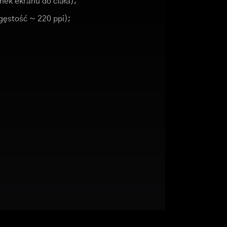
nek ekranu do ciała);
(gęstość ~ 220 ppi);