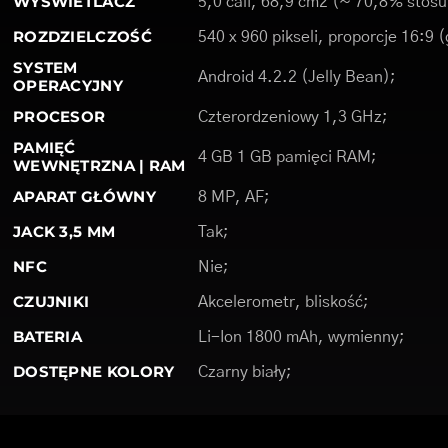
WYŚWIETLACZ
5,0 cali, 68,9 cm2 (~ 70,8% stosu
ROZDZIELCZOŚĆ
540 x 960 pikseli, proporcje 16:9 
SYSTEM
Android 4.2.2 (Jelly Bean);
OPERACYJNY
PROCESOR
Czterordzeniowy 1,3 GHz;
PAMIĘĆ
4 GB 1 GB pamięci RAM;
WEWNĘTRZNA | RAM
APARAT GŁÓWNY
8 MP, AF;
JACK 3,5 MM
Tak;
NFC
Nie;
CZUJNIKI
Akcelerometr, bliskość;
BATERIA
Li-Ion 1800 mAh, wymienny;
DOSTĘPNE KOLORY
Czarny biały;