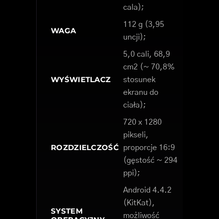
cala);
112 g (3,95
WAGA
uncji);
5,0 cali, 68,9
cm2 (~ 70,8%
WYŚWIETLACZ
stosunek
ekranu do
ciała);
720 x 1280
pikseli,
ROZDZIELCZOŚĆ
proporcje 16:9
(gęstość ~ 294
ppi);
Android 4.4.2
(KitKat),
SYSTEM
możliwość