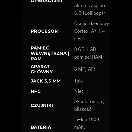
OPERACYJNY
aktualizacji do
5.0 (Lollipop);
Ośmiordzeniowy
PROCESOR
Cortex-A7 1,4
GHz;
PAMIĘĆ
8 GB 1 GB
WEWNĘTRZNA |
pamięci RAM;
RAM
APARAT
8 MP, AF;
GŁÓWNY
JACK 3,5 MM
Tak;
NFC
Nie;
Akcelerometr,
CZUJNIKI
bliskość;
Li-Ion 1900
BATERIA
mAh,