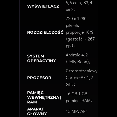
5,5 cala, 83,4
WYŚWIETLACZ
cm2;
720 x 1280
pikseli,
ROZDZIELCZOŚĆ
proporcje 16:9
(gęstość ~ 267
ppi);
Android 4.2
SYSTEM
OPERACYJNY
(Jelly Bean);
Czterordzeniowy
PROCESOR
Cortex-A7 1,2
GHz;
PAMIĘĆ
16 GB 1 GB
WEWNĘTRZNA |
pamięci RAM;
RAM
APARAT
13 MP, AF;
GŁÓWNY