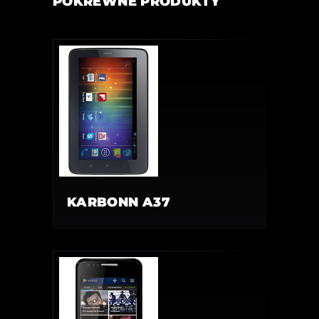
POKREWNE PRODUKTY
KARBONN A37