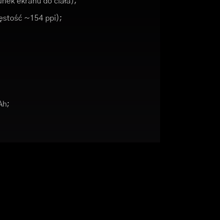
nek ekranu do ciała);
gęstość ~154 ppi);
Ah;