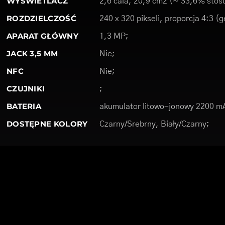
WYŚWIETLACZ
2,6 cala, 20,9 cm2 (~ 33,6% stosu
ROZDZIELCZOŚĆ
240 x 320 pikseli, proporcja 4:3 (
APARAT GŁÓWNY
1,3 MP;
JACK 3,5 MM
Nie;
NFC
Nie;
CZUJNIKI
;
BATERIA
akumulator litowo-jonowy 2200 m
DOSTĘPNE KOLORY
Czarny/Srebrny, Biały/Czarny;