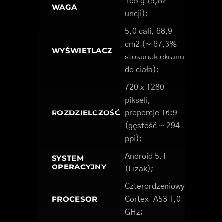
165 g (5,82
WAGA
uncji);
5,0 cali, 68,9
cm2 (~ 67,3%
WYŚWIETLACZ
stosunek ekranu
do ciała);
720 x 1280
pikseli,
ROZDZIELCZOŚĆ
proporcje 16:9
(gęstość ~ 294
ppi);
Android 5.1
SYSTEM
OPERACYJNY
(Lizak);
Czterordzeniowy
PROCESOR
Cortex-A53 1,0
GHz;