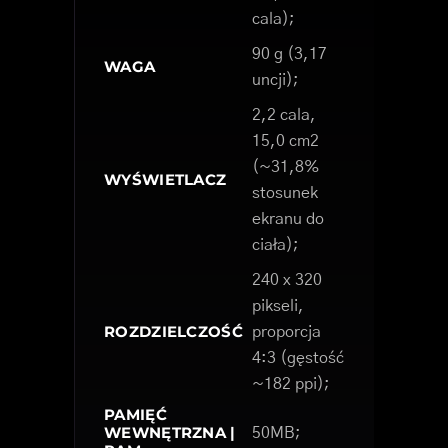
cala);
90 g (3,17
WAGA
uncji);
2,2 cala,
15,0 cm2
(~31,8%
WYŚWIETLACZ
stosunek
ekranu do
ciała);
240 x 320
pikseli,
ROZDZIELCZOŚĆ
proporcja
4:3 (gęstość
~182 ppi);
PAMIĘĆ
WEWNĘTRZNA |
50MB;