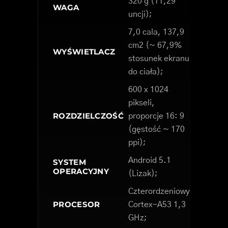
320 g (11,29
WAGA
uncji);
7,0 cala, 137,9
cm2 (~ 67,9%
WYŚWIETLACZ
stosunek ekranu
do ciała);
600 x 1024
pikseli,
ROZDZIELCZOŚĆ
proporcje 16: 9
(gęstość ~ 170
ppi);
Android 5.1
SYSTEM
OPERACYJNY
(Lizak);
Czterordzeniowy
PROCESOR
Cortex-A53 1,3
GHz;