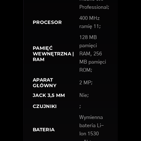
Professional;
400 MHz
PROCESOR
ramię 11;
128 MB
pamięci
PAMIĘĆ
WEWNĘTRZNA |
RAM, 256
RAM
MB pamięci
ROM;
APARAT
2 MP;
GŁÓWNY
JACK 3,5 MM
Nie;
CZUJNIKI
;
Wymienna
bateria Li-
BATERIA
Ion 1530