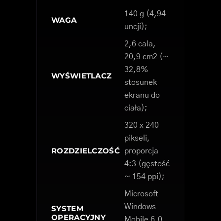
140 g (4,94
WAGA
uncji);
2,6 cala,
20,9 cm2 (~
32,8%
WYŚWIETLACZ
stosunek
ekranu do
ciała);
320 x 240
pikseli,
ROZDZIELCZOŚĆ
proporcja
4:3 (gęstość
~ 154 ppi);
Microsoft
Windows
SYSTEM
OPERACYJNY
Mobile 6.0