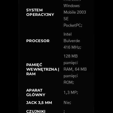
Windows
SYSTEM
Mobile 2003
OPERACYJNY
SE
PocketPC;
Intel
PROCESOR
Bulverde
416 MHz;
128 MB
pamięci
PAMIĘĆ
WEWNĘTRZNA |
RAM, 64 MB
RAM
pamięci
ROM;
APARAT
1,3 MP;
GŁÓWNY
JACK 3,5 MM
Nie;
CZUJNIKI
;