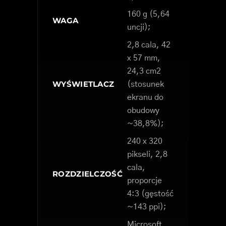
160 g (5,64
WAGA
uncji);
2,8 cala, 42
x 57 mm,
24,3 cm2
WYŚWIETLACZ
(stosunek
ekranu do
obudowy
~38,8%);
240 x 320
pikseli, 2,8
cala,
ROZDZIELCZOŚĆ
proporcje
4:3 (gęstość
~143 ppi);
Microsoft