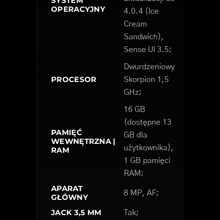
SYSTEM
OPERACYJNY
4.0.4 (Ice
Cream
Sandwich),
Sense UI 3.5;
Dwurdzeniowy
PROCESOR
Skorpion 1,5
GHz;
16 GB
(dostępne 13
PAMIĘĆ
GB dla
WEWNĘTRZNA |
użytkownika),
RAM
1 GB pamięci
RAM;
APARAT
8 MP, AF;
GŁÓWNY
JACK 3,5 MM
Tak;