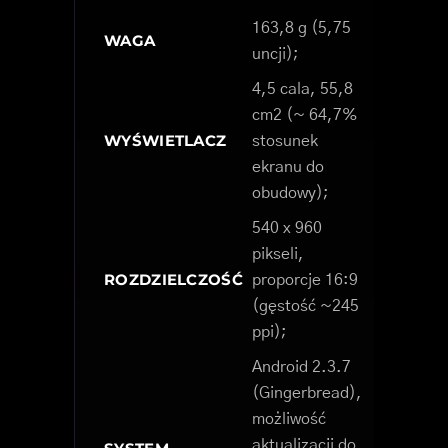
163,8 g (5,75
WAGA
uncji);
4,5 cala, 55,8
cm2 (~ 64,7%
WYŚWIETLACZ
stosunek
ekranu do
obudowy);
540 x 960
pikseli,
ROZDZIELCZOŚĆ
proporcje 16:9
(gęstość ~245
ppi);
Android 2.3.7
(Gingerbread),
możliwość
aktualizacji do