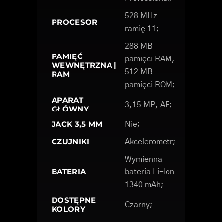
528 MHz
PROCESOR
ramię 11;
288 MB
PAMIĘĆ
pamięci RAM,
WEWNĘTRZNA |
512 MB
RAM
pamięci ROM;
APARAT
3,15 MP, AF;
GŁÓWNY
JACK 3,5 MM
Nie;
CZUJNIKI
Akcelerometr;
Wymienna
BATERIA
bateria Li-Ion
1340 mAh;
DOSTĘPNE
Czarny;
KOLORY