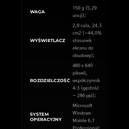
150 g (5,29
WAGA
uncji);
2,8 cala, 24,3
cm2 (~44,0%
WYŚWIETLACZ
stosunek
ekranu do
obudowy);
480 x 640
pikseli,
ROZDZIELCZOŚĆ
współczynnik
4:3 (gęstość
~ 286 ppi);
Microsoft
Windows
SYSTEM
OPERACYJNY
Mobile 6.1
Professional;