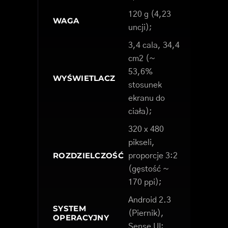
120 g (4,23
WAGA
uncji);
3,4 cala, 34,4
cm2 (~
53,6%
WYŚWIETLACZ
stosunek
ekranu do
ciała);
320 x 480
pikseli,
ROZDZIELCZOŚĆ
proporcje 3:2
(gęstość ~
170 ppi);
Android 2.3
SYSTEM
(Piernik),
OPERACYJNY
Sense UI;