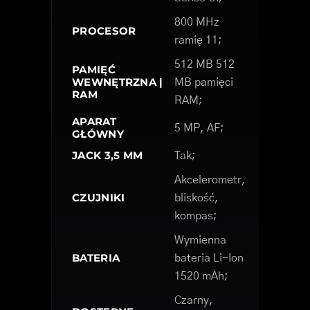
800 MHz
PROCESOR
ramię 11;
512 MB 512
PAMIĘĆ
WEWNĘTRZNA |
MB pamięci
RAM
RAM;
APARAT
5 MP, AF;
GŁÓWNY
JACK 3,5 MM
Tak;
Akcelerometr,
CZUJNIKI
bliskość,
kompas;
Wymienna
BATERIA
bateria Li-Ion
1520 mAh;
Czarny,