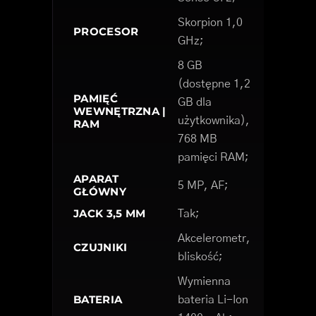
Skorpion 1,0
PROCESOR
GHz;
8 GB
(dostępne 1,2
PAMIĘĆ
GB dla
WEWNĘTRZNA |
użytkownika),
RAM
768 MB
pamięci RAM;
APARAT
5 MP, AF;
GŁÓWNY
JACK 3,5 MM
Tak;
Akcelerometr,
CZUJNIKI
bliskość;
Wymienna
BATERIA
bateria Li-Ion