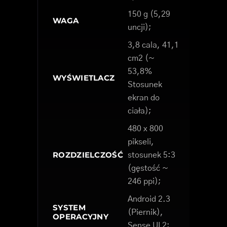
150 g (5,29
WAGA
uncji);
3,8 cala, 41,1
cm2 (~
53,8%
WYŚWIETLACZ
Stosunek
ekran do
ciała);
480 x 800
pikseli,
ROZDZIELCZOŚĆ
stosunek 5:3
(gęstość ~
246 ppi);
Android 2.3
SYSTEM
(Piernik),
OPERACYJNY
Sense UI 2;