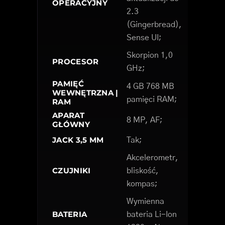
OPERACYJNY
2.3
(Gingerbread),
Sense UI;
Skorpion 1,0
PROCESOR
GHz;
PAMIĘĆ
4 GB 768 MB
WEWNĘTRZNA |
pamięci RAM;
RAM
APARAT
8 MP, AF;
GŁÓWNY
JACK 3,5 MM
Tak;
Akcelerometr,
CZUJNIKI
bliskość,
kompas;
Wymienna
BATERIA
bateria Li-Ion