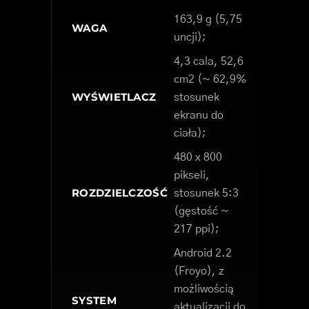
163,9 g (5,75
WAGA
uncji);
4,3 cala, 52,6
cm2 (~ 62,9%
WYŚWIETLACZ
stosunek
ekranu do
ciała);
480 x 800
pikseli,
ROZDZIELCZOŚĆ
stosunek 5:3
(gęstość ~
217 ppi);
Android 2.2
(Froyo), z
możliwością
SYSTEM
aktualizacji do