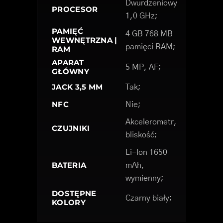
Dwurdzeniowy
PROCESOR
1,0 GHz;
PAMIĘĆ
4 GB 768 MB
WEWNĘTRZNA |
pamięci RAM;
RAM
APARAT
5 MP, AF;
GŁÓWNY
JACK 3,5 MM
Tak;
NFC
Nie;
Akcelerometr,
CZUJNIKI
bliskość;
Li-Ion 1650
BATERIA
mAh,
wymienny;
DOSTĘPNE
Czarny biały;
KOLORY