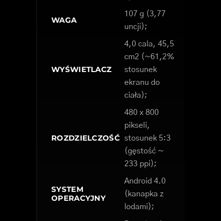
107 g (3,77
WAGA
uncji);
4,0 cala, 45,5
cm2 (~61,2%
WYŚWIETLACZ
stosunek
ekranu do
ciała);
480 x 800
pikseli,
ROZDZIELCZOŚĆ
stosunek 5:3
(gęstość ~
233 ppi);
Android 4.0
SYSTEM
(kanapka z
OPERACYJNY
lodami);