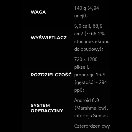
140 g (4,94
WAGA
uncji);
5,0 cali, 68,9
cm2 (~ 66,2%
WYŚWIETLACZ
stosunek ekranu
do obudowy);
720 x 1280
pikseli,
ROZDZIELCZOŚĆ
proporcje 16:9
(gęstość ~ 294
ppi);
Android 6.0
SYSTEM
(Marshmallow),
OPERACYJNY
interfejs Sense;
Czterordzeniowy