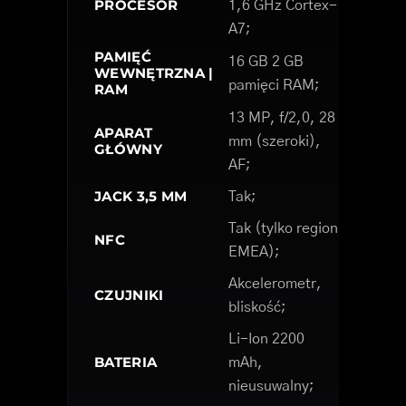
PROCESOR
1,6 GHz Cortex-
A7;
PAMIĘĆ
16 GB 2 GB
WEWNĘTRZNA |
pamięci RAM;
RAM
13 MP, f/2,0, 28
APARAT
mm (szeroki),
GŁÓWNY
AF;
JACK 3,5 MM
Tak;
Tak (tylko region
NFC
EMEA);
Akcelerometr,
CZUJNIKI
bliskość;
Li-Ion 2200
BATERIA
mAh,
nieusuwalny;