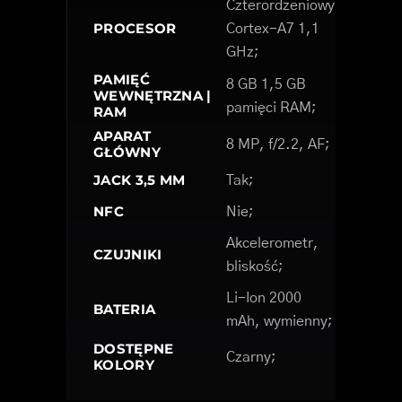
Czterordzeniowy
PROCESOR
Cortex-A7 1,1
GHz;
PAMIĘĆ
8 GB 1,5 GB
WEWNĘTRZNA |
pamięci RAM;
RAM
APARAT
8 MP, f/2.2, AF;
GŁÓWNY
JACK 3,5 MM
Tak;
NFC
Nie;
Akcelerometr,
CZUJNIKI
bliskość;
Li-Ion 2000
BATERIA
mAh, wymienny;
DOSTĘPNE
Czarny;
KOLORY