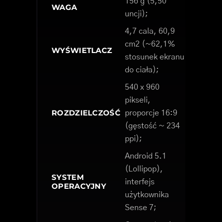
156 g (5,50
WAGA
uncji);
4,7 cala, 60,9
cm2 (~62,1%
WYŚWIETLACZ
stosunek ekranu
do ciała);
540 x 960
pikseli,
ROZDZIELCZOŚĆ
proporcje 16:9
(gęstość ~ 234
ppi);
Android 5.1
(Lollipop),
SYSTEM
interfejs
OPERACYJNY
użytkownika
Sense 7;