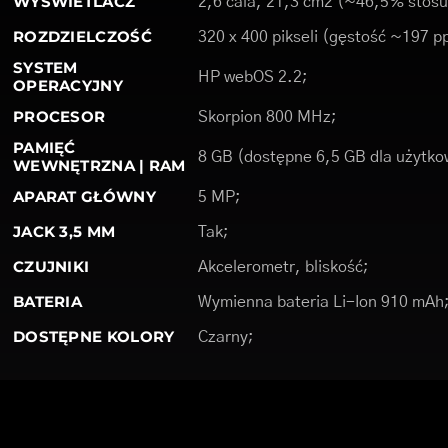
WYŚWIETLACZ
2,6 cala, 21,3 cm2 (~46,5% stosu
ROZDZIELCZOŚĆ
320 x 400 pikseli (gęstość ~197 pp
SYSTEM
HP webOS 2.2;
OPERACYJNY
PROCESOR
Skorpion 800 MHz;
PAMIĘĆ
8 GB (dostępne 6,5 GB dla użytko
WEWNĘTRZNA | RAM
APARAT GŁÓWNY
5 MP;
JACK 3,5 MM
Tak;
CZUJNIKI
Akcelerometr, bliskość;
BATERIA
Wymienna bateria Li-Ion 910 mAh
DOSTĘPNE KOLORY
Czarny;