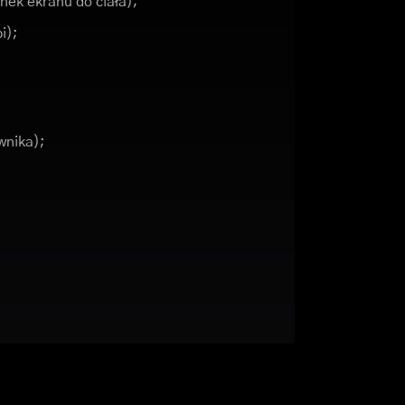
nek ekranu do ciała);
i);
wnika);
;