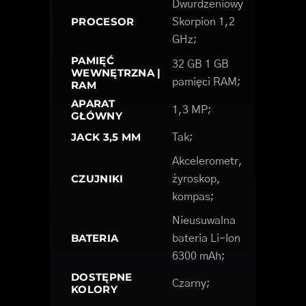
Dwurdzeniowy
PROCESOR
Skorpion 1,2
GHz;
PAMIĘĆ
32 GB 1 GB
WEWNĘTRZNA |
pamięci RAM;
RAM
APARAT
1,3 MP;
GŁÓWNY
JACK 3,5 MM
Tak;
Akcelerometr,
CZUJNIKI
żyroskop,
kompas;
Nieusuwalna
BATERIA
bateria Li-Ion
6300 mAh;
DOSTĘPNE
Czarny;
KOLORY