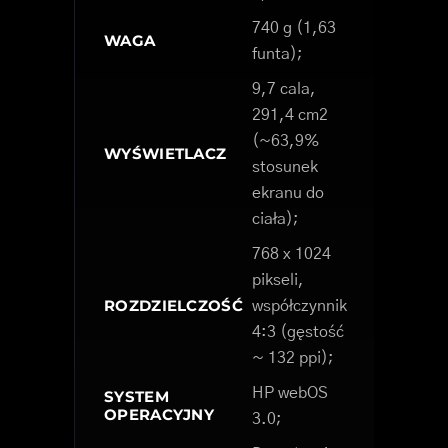
740 g (1,63
WAGA
funta);
9,7 cala,
291,4 cm2
(~63,9%
WYŚWIETLACZ
stosunek
ekranu do
ciała);
768 x 1024
pikseli,
ROZDZIELCZOŚĆ
współczynnik
4:3 (gęstość
~ 132 ppi);
HP webOS
SYSTEM
OPERACYJNY
3.0;