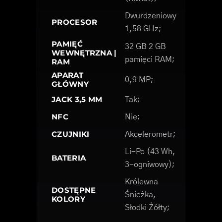
Dwurdzeniowy
PROCESOR
1,58 GHz;
PAMIĘĆ
32 GB 2 GB
WEWNĘTRZNA |
pamięci RAM;
RAM
APARAT
0,9 MP;
GŁÓWNY
JACK 3,5 MM
Tak;
NFC
Nie;
CZUJNIKI
Akcelerometr;
Li-Po (43 Wh,
BATERIA
3-ogniwowy);
Królewna
DOSTĘPNE
Śnieżka,
KOLORY
Słodki Żółty;