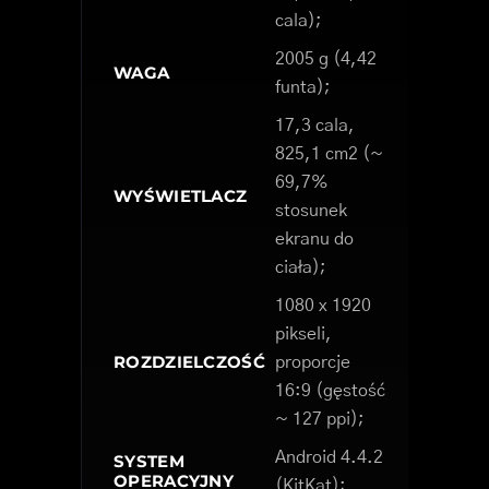
cala);
2005 g (4,42
WAGA
funta);
17,3 cala,
825,1 cm2 (~
69,7%
WYŚWIETLACZ
stosunek
ekranu do
ciała);
1080 x 1920
pikseli,
ROZDZIELCZOŚĆ
proporcje
16:9 (gęstość
~ 127 ppi);
Android 4.4.2
SYSTEM
OPERACYJNY
(KitKat);