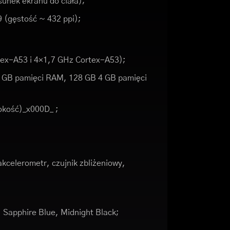
unek ekranu do ciała);
9 (gęstość ~ 432 ppi);
ex-A53 i 4×1,7 GHz Cortex-A53);
 GB pamięci RAM, 128 GB 4 GB pamięci
okość)_x000D_ ;
akcelerometr, czujnik zbliżeniowy,
 Sapphire Blue, Midnight Black;