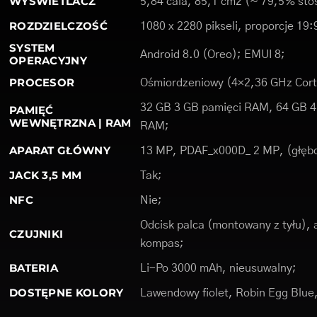
WYŚWIETLACZ
5,84 cala, 85,1 cm2 (~ 79,5% stos
ROZDZIELCZOŚĆ
1080 x 2280 pikseli, proporcje 19:
SYSTEM
Android 8.0 (Oreo); EMUI 8;
OPERACYJNY
PROCESOR
Ośmiordzeniowy (4×2,36 GHz Cort
32 GB 3 GB pamięci RAM, 64 GB 4
PAMIĘĆ
WEWNĘTRZNA | RAM
RAM;
APARAT GŁÓWNY
13 MP, PDAF_x000D_ 2 MP, (głęb
JACK 3,5 MM
Tak;
NFC
Nie;
Odcisk palca (montowany z tyłu), 
CZUJNIKI
kompas;
BATERIA
Li-Po 3000 mAh, nieusuwalny;
DOSTĘPNE KOLORY
Lawendowy fiolet, Robin Egg Blue,