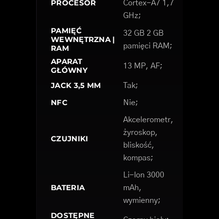
PROCESOR
Cortex-A7 1,7
GHz;
PAMIĘĆ
32 GB 2 GB
WEWNĘTRZNA |
pamięci RAM;
RAM
APARAT
13 MP, AF;
GŁÓWNY
JACK 3,5 MM
Tak;
NFC
Nie;
Akcelerometr,
żyroskop,
CZUJNIKI
bliskość,
kompas;
Li-Ion 3000
BATERIA
mAh,
wymienny;
DOSTĘPNE