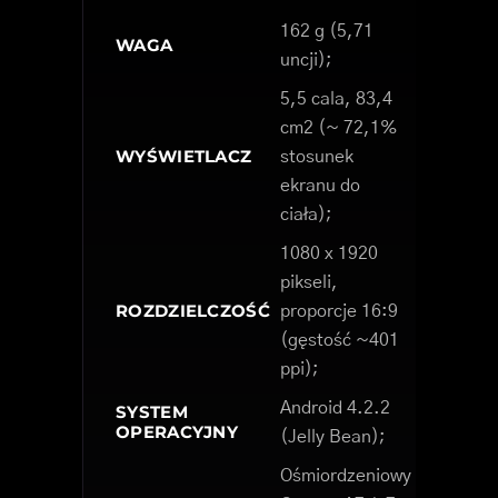
162 g (5,71
WAGA
uncji);
5,5 cala, 83,4
cm2 (~ 72,1%
WYŚWIETLACZ
stosunek
ekranu do
ciała);
1080 x 1920
pikseli,
ROZDZIELCZOŚĆ
proporcje 16:9
(gęstość ~401
ppi);
Android 4.2.2
SYSTEM
OPERACYJNY
(Jelly Bean);
Ośmiordzeniowy