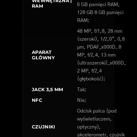
WEWNĘTRZNA |
6 GB pamięci RAM,
RAM
128 GB 8 GB pamięci
RAM;
48 MP, f/1,8, 28 mm
(szeroki), 1/2,0", 0,8
µm, PDAF_x000D_ 8
APARAT
MP, f/2,4, 13 mm
GŁÓWNY
(ultraszeroki)_x000D_
2 MP, f/2,4
(głębokość);
JACK 3,5 MM
Tak;
NFC
Nie;
Odcisk palca (pod
wyświetlaczem,
CZUJNIKI
optyczny),
akcelerometr, czujnik