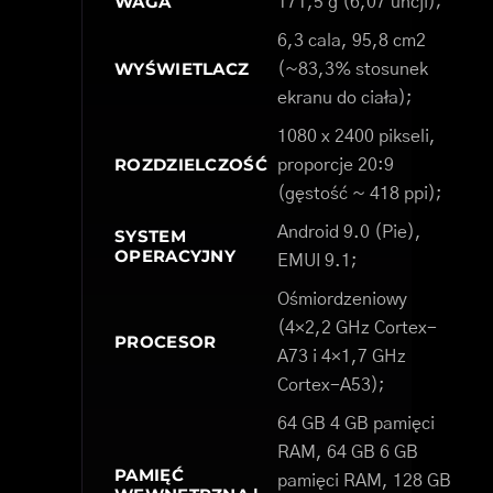
WAGA
171,5 g (6,07 uncji);
6,3 cala, 95,8 cm2
WYŚWIETLACZ
(~83,3% stosunek
ekranu do ciała);
1080 x 2400 pikseli,
ROZDZIELCZOŚĆ
proporcje 20:9
(gęstość ~ 418 ppi);
Android 9.0 (Pie),
SYSTEM
OPERACYJNY
EMUI 9.1;
Ośmiordzeniowy
(4×2,2 GHz Cortex-
PROCESOR
A73 i 4×1,7 GHz
Cortex-A53);
64 GB 4 GB pamięci
RAM, 64 GB 6 GB
PAMIĘĆ
pamięci RAM, 128 GB