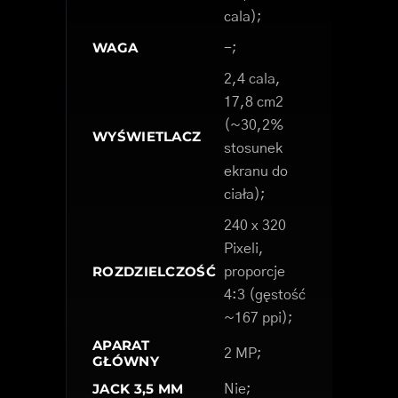
cala);
WAGA
-;
2,4 cala,
17,8 cm2
(~30,2%
WYŚWIETLACZ
stosunek
ekranu do
ciała);
240 x 320
Pixeli,
ROZDZIELCZOŚĆ
proporcje
4:3 (gęstość
~167 ppi);
APARAT
2 MP;
GŁÓWNY
JACK 3,5 MM
Nie;