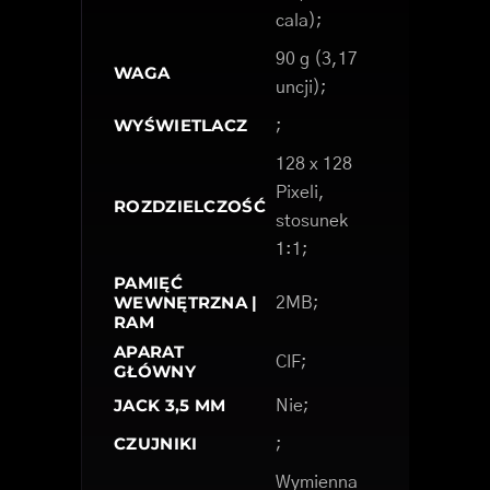
cala);
90 g (3,17
WAGA
uncji);
WYŚWIETLACZ
;
128 x 128
Pixeli,
ROZDZIELCZOŚĆ
stosunek
1:1;
PAMIĘĆ
WEWNĘTRZNA |
2MB;
RAM
APARAT
CIF;
GŁÓWNY
JACK 3,5 MM
Nie;
CZUJNIKI
;
Wymienna