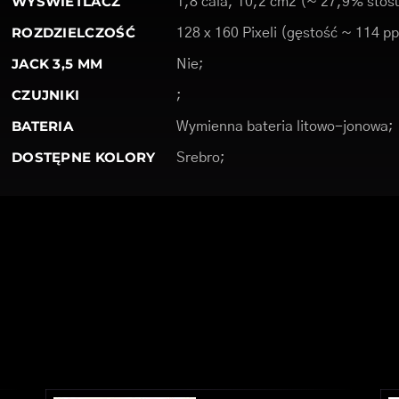
WYŚWIETLACZ
1,8 cala, 10,2 cm2 (~ 27,9% stosu
ROZDZIELCZOŚĆ
128 x 160 Pixeli (gęstość ~ 114 pp
JACK 3,5 MM
Nie;
CZUJNIKI
;
BATERIA
Wymienna bateria litowo-jonowa;
DOSTĘPNE KOLORY
Srebro;