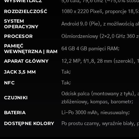
WYŚWIETLACZ
5,6 cala, 79,6 cm2 (~75,0% stosu
ROZDZIELCZOŚĆ
1080 x 2220 Pixeli, proporcje 18,5
SYSTEM
Android 9.0 (Pie), z możliwością a
OPERACYJNY
PROCESOR
Ośmiordzeniowy (2×2,0 GHz 360 zł
PAMIĘĆ
64 GB 4 GB pamięci RAM;
WEWNĘTRZNA | RAM
APARAT GŁÓWNY
12,2 MP, f/1,8, 28 mm (szeroki), 
JACK 3,5 MM
Tak;
NFC
Tak;
Odcisk palca (montowany z tyłu), 
CZUJNIKI
zbliżeniowy, kompas, barometr;
BATERIA
Li-Po 3000 mAh, nieusuwalny;
DOSTĘPNE KOLORY
Po prostu czarny, wyraźnie biały,