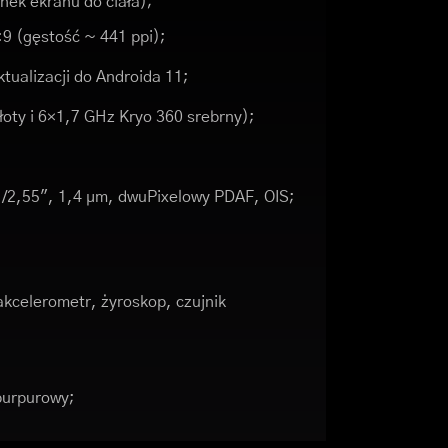
nek ekranu do ciała);
:9 (gęstość ~ 441 ppi);
ktualizacji do Androida 11;
oty i 6×1,7 GHz Kryo 360 srebrny);
1/2,55", 1,4 µm, dwuPixelowy PDAF, OIS;
akcelerometr, żyroskop, czujnik
 purpurowy;