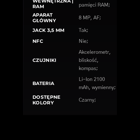
WEWNĘTRZNA |
pamięci RAM;
RAM
APARAT
8 MP, AF;
GŁÓWNY
JACK 3,5 MM
Tak;
NFC
Nie;
Akcelerometr,
CZUJNIKI
bliskość,
kompas;
Li-Ion 2100
BATERIA
mAh, wymienny;
DOSTĘPNE
Czarny;
KOLORY