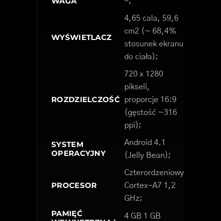
WAGA
-;
4,65 cala, 59,6
cm2 (~ 68,4%
WYŚWIETLACZ
stosunek ekranu
do ciała);
720 x 1280
pikseli,
ROZDZIELCZOŚĆ
proporcje 16:9
(gęstość ~316
ppi);
Android 4.1
SYSTEM
OPERACYJNY
(Jelly Bean);
Czterordzeniowy
PROCESOR
Cortex-A7 1,2
GHz;
PAMIĘĆ
4 GB 1 GB