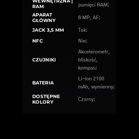
WEWNĘTRZNA |
pamięci RAM;
RAM
APARAT
8 MP, AF;
GŁÓWNY
JACK 3,5 MM
Tak;
NFC
Nie;
Akcelerometr,
CZUJNIKI
bliskość,
kompas;
Li-Ion 2100
BATERIA
mAh, wymienny;
DOSTĘPNE
Czarny;
KOLORY