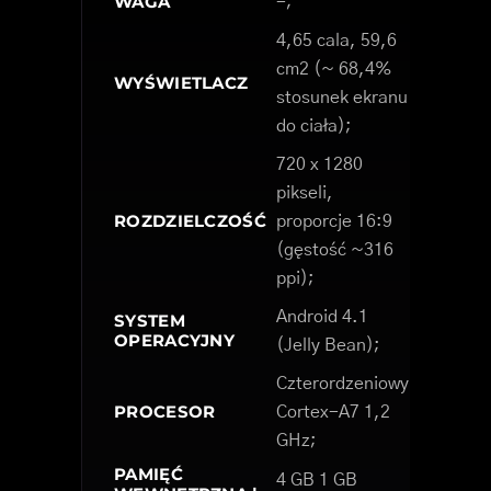
WAGA
-;
4,65 cala, 59,6
cm2 (~ 68,4%
WYŚWIETLACZ
stosunek ekranu
do ciała);
720 x 1280
pikseli,
ROZDZIELCZOŚĆ
proporcje 16:9
(gęstość ~316
ppi);
Android 4.1
SYSTEM
OPERACYJNY
(Jelly Bean);
Czterordzeniowy
PROCESOR
Cortex-A7 1,2
GHz;
PAMIĘĆ
4 GB 1 GB