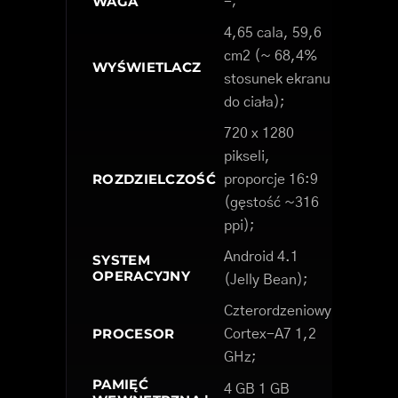
WAGA
-;
4,65 cala, 59,6
cm2 (~ 68,4%
WYŚWIETLACZ
stosunek ekranu
do ciała);
720 x 1280
pikseli,
ROZDZIELCZOŚĆ
proporcje 16:9
(gęstość ~316
ppi);
Android 4.1
SYSTEM
OPERACYJNY
(Jelly Bean);
Czterordzeniowy
PROCESOR
Cortex-A7 1,2
GHz;
PAMIĘĆ
4 GB 1 GB