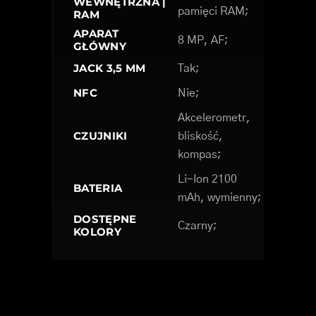
WEWNĘTRZNA |
pamięci RAM;
RAM
APARAT
8 MP, AF;
GŁÓWNY
JACK 3,5 MM
Tak;
NFC
Nie;
Akcelerometr,
CZUJNIKI
bliskość,
kompas;
Li-Ion 2100
BATERIA
mAh, wymienny;
DOSTĘPNE
Czarny;
KOLORY